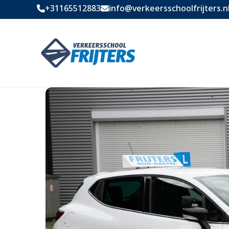
+31165512883
info@verkeersschoolfrijters.n