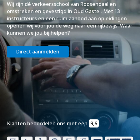
Wij zijn dé verkeersschool van Roosendaal en
omstreken en gevestigd in Oud Gastel. Met 13
instructeurs en een ruim aanbod aan opleidingen
openen wij voor jou de weg naar een rijbewijs. Waar
kunnen we jou bij helpen?
Direct aanmelden
Klanten beoordelen ons met een
9,6